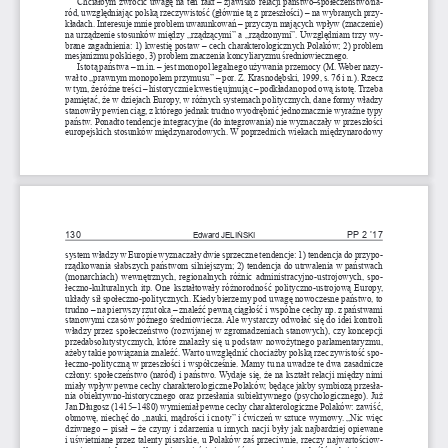
Chciałbym zwrócić uwagę na ten fakt – zjawisko relacji państwo–społeczeństwo/na
-
ród, uwzględniając polską rzeczywistość (głównie tą z przeszłości) – na wybranych przy
-
kładach. Interesuje mnie problem uwarunkowań – przyczyn mających wpływ (znaczenie) 
na urządzenie stosunków między „rządzącymi” a „rządzonymi”. Uwzględniam trzy wy
-
brane zagadnienia: 1) kwestię postaw – cech charakterologicznych Polaków; 2)
 problem 
mesjanizmu polskiego, 3) problem znaczenia koncyliaryzmu średniowiecznego.
Istotą państwa – m.in. – jest monopol legalnego używania przemocy (M. Weber nazy
-
wał to „prawnym monopolem przymusu” – por. Z. Krasnodębski, 1999, s. 76 i 
n.). Rzecz 
w tym, że różne treści – historycznie kwestię ujmując – podkładano pod ową istotę. Trzeba 
pamiętać, że w dziejach Europy, w różnych systemach politycznych, dane formy władzy 
stanowiły pewien ciąg, z którego jednak trudno wyodrębnić jednoznacznie wyraźne typy 
państw. Ponadto tendencje integracyjne (do integrowania) nie wyznaczały w przeszłości 
europejskich stosunków międzynarodowych. W poprzednich wiekach międzynarodowy 
130
PP 2 ’17
Edward JELIŃSKI 
system władzy w Europie wyznaczały dwie sprzeczne tendencje: 1) tendencja do przypo
-
rządkowania słabszych państwom silniejszym; 2) tendencja do utrwalenia w 
państwach 
(monarchiach) wewnętrznych, regionalnych różnic administracyjno-ustrojowych, spo
-
łeczno-kulturalnych itp. One kształtowały różnorodność polityczno-ustrojową Europy, 
układy sił społeczno-politycznych. Kiedy bierzemy pod uwagę nowoczesne państwo, to 
trudno – na pierwszy rzut oka – znaleźć pewną ciągłość i 
wspólne cechy np. z państwami 
stanowymi czasów późnego średniowiecza. Ale wystarczy odwołać się do idei kontroli 
władzy przez społeczeństwo (rozwijanej w zgromadzeniach stanowych), czy koncepcji 
przedabsolutystycznych, które znalazły się u podstaw nowożytnego parlamentaryzmu, 
ażeby takie powiązania znaleźć. Warto uwzględnić chociażby polską rzeczywistość spo
-
łeczno-polityczną w przeszłości i współcześnie. Mamy tu na uwadze te dwa zasadnicze 
człony: społeczeństwo (naród) i państwo. Wydaje się, że na kształt relacji między nimi 
miały wpływ pewne cechy charakterologiczne Polaków, będące jakby symbiozą przesła
-
nia obiektywno-historycznego oraz przesłania subiektywnego (psychologicznego). Już 
Jan Długosz (1415–1480) wymieniał pewne cechy charakterologiczne Polaków: zawiść, 
obmowę, niechęć do „nauki, mądrości i cnoty” i 
ćwiczeń w sztuce wymowy. „Nic więc 
dziwnego – pisał – że czyny i zdarzenia u innych nacji były jak najbardziej opiewane 
i  uświetniane przez talenty pisarskie, u Polaków zaś przeciwnie, rzeczy najwartościow
-