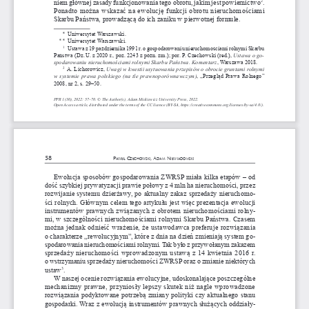
niem głównej zasady funkcjonowania tego obrotu, jakim jest powiernictwo
. 
Ponadto można wskazać na ewolucję funkcji obrotu nieruchomościami 
Skarbu Państwa, prowadzącą do ich zaniku w pierwotnej formule. 
*
Uniwersytet Warszawski.
**
Uniwersytet Warszawski.
  Ustawa z 
19 października 1991 r. o 
gospodarowaniu nieruchomościami rolnymi Skarbu 
1
Państwa (Dz. 
U. z   2020 r., poz. 2243 z 
późn. zm.); por. P. Czechowski (red.), 
Ustawa o go-
spodarowaniu nieruchomościami rolnymi Skarbu Państwa. Komentarz
, Warszawa 2018.
 A. Lichorowicz, 
Uwagi w kwestii usytuowania przepisów o obrocie gruntami rolnymi 
2
w systemie prawa polskiego (na tle prawnoporównawczym)
, „Przegląd Prawa Rolnego” 
2008, nr 2, s. 29–50.
PPR 1(30), 2022: 57–70. © The Author(s), Adam Mickiewicz University Press, 2022.
Open Access article, distributed under the terms of the CC licence (BY-SA, https://creativecommons.org/licenses/by-sa/4.0/).
58
P
 C
, a
 N
aweł
zeChowski
Dam
iewiaDomski
Ewolucja sposobów gospodarowania ZWRSP miała kilka etapów – od 
dość szybkiej prywatyzacji prawie połowy z 
4 mln ha nieruchomości, przez 
rozwijanie systemu dzierżawy, po aktualny zakaz sprzedaży nieruchomo
-
ści rolnych. Głównym celem tego artykułu jest więc prezentacja ewolucji 
instrumentów prawnych związanych z 
obrotem nieruchomościami rolny
-
mi, w    szczególności nieruchomościami rolnymi Skarbu Państwa. Czasem 
można jednak odnieść wrażenie, że ustawodawca preferuje rozwiązania 
o  charakterze „rewolucyjnym”, które z 
dnia na dzień zmieniają system go
-
spodarowania nieruchomościami rolnymi. Tak było z 
przywołanym zakazem 
sprzedaży nieruchomości wprowadzonym ustawą z 
14 kwietnia 2016 r. 
o  wstrzymaniu sprzedaży nieruchomości ZWRSP oraz o 
zmianie niektórych 
ustaw
.
3
W naszej ocenie rozwiązania ewolucyjne, udoskonalające poszczególne 
mechanizmy prawne, przyniosły lepszy skutek niż nagle wprowadzone 
rozwiązania podyktowane potrzebą zmiany polityki czy aktualnego stanu 
gospodarki. Wraz z 
ewolucją instrumentów prawnych służących oddziały
-