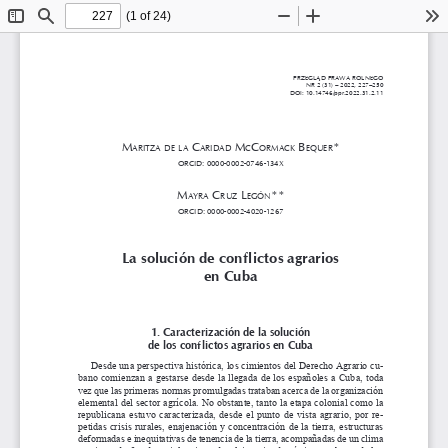
(1 of 24)
Toggle
Find
Zoom
Zoom
To
Sidebar
Out
In
PRZEGLĄD PRAWA ROLNEGO
NR 2 (31) – 2022, 227–250
DOI: 10.14746/ppr.2022.31.2.11
M
 C
 M
C
 B
*
aritza
de
la
aridad
C
orMaCk
equer
orCid: 0000-0002-0746-134X
M
 C
 l
**
ayra
ruz
egón
orCid: 0000-0002-4020-1267
La solución de conflictos agrarios 
en Cuba
1. Caracterización de la solución 
de los conflictos agrarios en Cuba
Desde una perspectiva histórica, los cimientos del Derecho Agrario cu-
bano comienzan a gestarse desde la llegada de los españoles a Cuba, toda 
vez que las primeras normas promulgadas trataban acerca de la organización 
elemental del sector agrícola. No obstante, tanto la etapa colonial como la 
republicana  estuvo  caracterizada,  desde  el  punto  de  vista  agrario,  por  re-
petidas crisis rurales, enajenación y concentración de la tierra, estructuras 
deformadas e inequitativas de tenencia de la tierra, acompañadas de un clima 