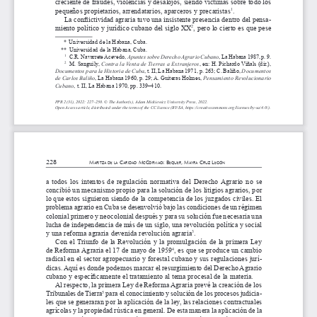
creciente de fraudes, violencias y desalojos, siendo víctimas sobre todo los 
pequeños propietarios, arrendatarios, aparceros y precaristas
.
1
La conflictividad agraria tuvo una insistente presencia dentro del pensa
-
miento político y jurídico cubano del siglo XX
, pero lo cierto es que pese 
2
*
Universidad de la Habana, Cuba.
**
Universidad de la Habana, Cuba.
  C.R. Navarrete Acevedo, 
Apuntes sobre Derecho Agrario Cubano
, La Habana 1987, p. 9.
1
  M. Sanguily, 
Contra la Venta de Tierras a Extranjeros
, en: H. Pichardo Viñals (dir.), 
2
Documentos para la Historia de Cuba
, t. II, La Habana 1971, p. 263; C. Baliño, 
Documentos 
de Carlos Baliño
, La Habana 1960, p. 29; A. Guiteras Holmes, 
Pensamiento Revolucionario 
Cubano
, t. II, La Habana 1970, pp. 339–410.
PPR 2(31), 2022: 227–250. © The Author(s), Adam Mickiewicz University Press, 2022.
Open Access article, distributed under the terms of the CC licence (BY-SA, https://creativecommons.org/licenses/by-sa/4.0/).
228
M
 C
 M
C
 B
, M
 C
 l
aritza
de
la
aridad
C
orMaCk
equer
ayra
ruz
egón
a  todos  los  intentos  de  regulación  normativa  del  Derecho  Agrario  no  se  
concibió un mecanismo propio para la solución de los litigios agrarios, por 
lo que estos siguieron siendo de la competencia de los juzgados civiles. El 
problema agrario en Cuba se desenvolvió bajo las condiciones de un régimen 
colonial primero y neocolonial después y para su solución fue necesaria una 
lucha de independencia de más de un siglo, una revolución política y social 
y una reforma agraria devenida revolución agraria
.
3
Con el Triunfo de la Revolución y la promulgación de la primera Ley 
de Reforma Agraria el 17 de mayo de 1959
, es que se produce un cambio 
4
radical en el sector agropecuario y forestal cubano y sus regulaciones jurí-
dicas. Aquí es donde podemos marcar el resurgimiento del Derecho Agrario 
cubano y 
específicamente el tratamiento al tema procesal de la materia.
Al respecto, la primera Ley de Reforma Agraria prevé la creación de los 
Tribunales de Tierra
 para el conocimiento y solución de los procesos judicia-
5
les que se generaran por la aplicación de la ley, las relaciones contractuales 
agrícolas y
 la propiedad rústica en general. De esta manera la aplicación de la 