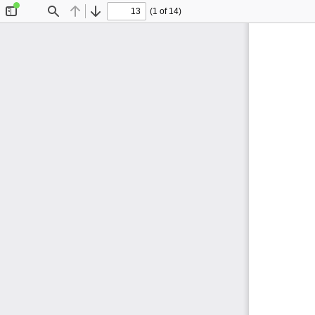
(1 of 14)
Toggle
Find
Previous
Next
Sidebar