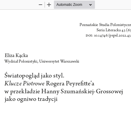
Zoom
Zoom
Out
In
Poznańskie Studia Polonistycz
Seria Literacka 43 (6
doi
: 
10.14746/pspsl.2022.43
Eliza Kącka
W
ydział Polonistyki, Uniwersytet 
W
arszawski
Światopogląd jako styl. 
Klucze Piotrowe
 Rogera Peyrefitte’a
w przekładzie Hanny Szumańskiej-Grossowej 
jako ogniwo tradycji