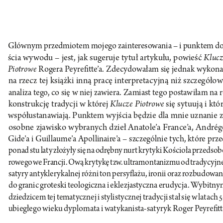
Głównym przedmiotem mojego zainteresowania – i punktem do
Klucz
ścia wywodu – jest, jak sugeruje tytuł artykułu, powieść 
Piotrowe
 Rogera Peyrefitte’a. Zdecydowałam się jednak wykon
na rzecz tej książki inną pracę interpretacyjną niż szczegółow
analiza tego, co się w niej zawiera. Zamiast tego postawiłam na r
Klucze Piotrowe
konstrukcję tradycji w której 
 się sytuują i któ
współustanawiają. Punktem wyjścia będzie dla mnie uznanie z
osobne zjawisko wybranych dzieł Anatole’a France’a, Andrég
Gide’a i Guillaume’a Apollinaire’a – szczególnie tych, które prze
ponad stu laty złożyły się na odrębny nurt krytyki Kościoła przedsob
rowego we Francji. Ową krytykę tzw. ultramontanizmu od tradycyjne
satyry antyklerykalnej różni ton persyflażu, ironii oraz rozbudowan
do granic groteski teologiczna i eklezjastyczna erudycja. 
W
ybitny
dziedzicem tej tematycznej i stylistycznej tradycji stał się w latach 5
ubieg 
łego wieku dyplomata i watykanista-satyryk Roger Peyrefitt