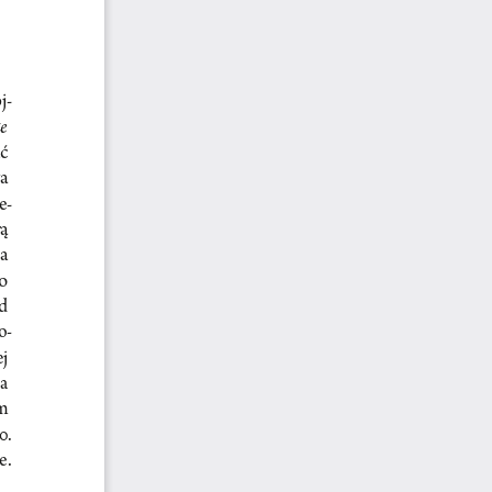
j-
e 
ać
a 
e-
rą
a 
o 
d 
o
-
j 
a 
m 
0. 
e.