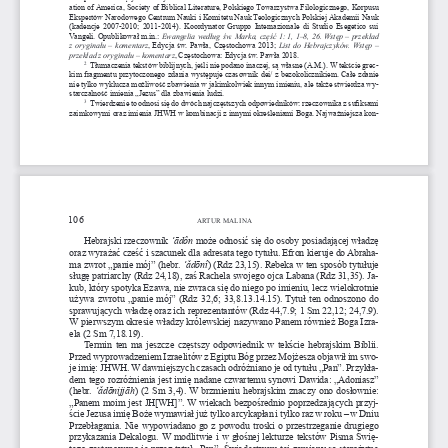
ation of America, Society of Biblical Literature, Polskiego Towarzystwa Filologicznego, Korpusu 
Ekspertów Narodowego Centrum Nauki i Komitetu Nauk Teologicznych Polskiej Akademii Nauk 
(kadencje 2007-2010; 2011-2014). Koordynator Gruppo Internazionale di Studio Esegetico sui 
Vangeli. Opublikował m.in.: 
Ewangelia według św. Marka, część 1: 1, 1–8, 26. Wstęp – przekład 
z oryginału – komentarz
, Edycja św. Pawła, Częstochowa 2013; 
List do Hebrajczyków. Wstęp – 
przekład z oryginału – komentarz
, Częstochowa: Edycja św. Pawła 2018. 
  Tłumaczenia tekstów biblijnych, jeśli nie podano inaczej, są własne (A.M.). W tekście grec-
2
kim fragmentu przytoczonego zdania występuje czasownik dei/ z bezokolicznikiem. Całe zdanie 
nie tylko wyklucza możliwość zbawienia w jakimkolwiek innym imieniu, ale także stwierdza wy-
starczalność imienia „Jezus” dla zbawienia ludzi.
  Twierdzenie to odnosi się do dwóch najczęstszych odpowiedników: rzeczownika z sufiksami 
3
zaimkowymi oraz imienia JHWH w kombinacji z innymi określeniami Boga. Najważniejsza kon-
106
ARTUR MALINA
Hebrajski rzeczownik 
’ādôn
 może odnosić się do osoby posiadającej władzę 
oraz wyrażać cześć 
i szacunek dla adresata tego tytułu. Efron kieruje do Abraha-
ma zwrot „panie mój” (hebr. 
’ǎdōnî
) (Rdz 23,15). Rebeka 
w ten sposób tytułuje 
sługę patriarchy (Rdz 24,18), zaś Rachela swojego ojca Labana (Rdz 31,35). Ja-
kub, który spotyka Ezawa, nie zwraca się do niego po imieniu, lecz wielokrotnie 
używa zwrotu „panie mój” (Rdz 32,6; 33,8.13.14.15). Tytuł ten odnoszono do 
sprawujących władzę oraz ich reprezentantów (Rdz 44,7.9; 1 Sm 22,12; 24,7.9). 
W pierwszym okresie władzy królewskiej nazywano Panem również Boga Izra-
ela (2 Sm 7,18.19). 
Termin ten ma jeszcze częstszy odpowiednik 
w tekście hebrajskim Biblii. 
Przed wyprowadzeniem Izraelitów 
z Egiptu Bóg przez Mojżesza objawił im swo-
je imię: JHWH. 
W dawniejszych czasach odróżniano je od tytułu „Pan”. Przykła-
dem tego rozróżnienia jest imię nadane czwartemu synowi Dawida: „Adoniasz” 
(hebr. 
’ǎdōnijjāh
) (2 Sm 3,4). 
W brzmieniu hebrajskim znaczy ono dosłownie: 
„Panem moim jest JH[WH]”. 
W wiekach bezpośrednio poprzedzających przyj-
ście Jezusa imię Boże wymawiał już tylko arcykapłan 
i tylko raz 
w roku – 
w Dniu 
Przebłagania. Nie wypowiadano go 
z powodu troski 
o przestrzeganie drugiego 
przykazania Dekalogu. 
W modlitwie 
i w  głośnej lekturze tekstów Pisma Świę-
tego zastępowano je przez tytuł „Pan”. Świadectwem tej zamiany są starożytne 