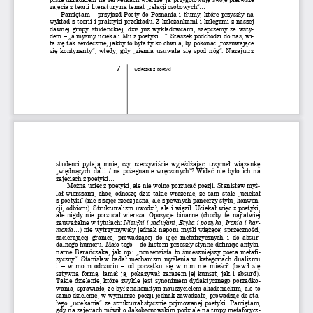
zajęcia z teorii literatury na temat „relacji osobo
wych”...
Pamiętam – przyjazd Poety do Poznania i tłumy, któr
e przyszły na 
wykład z teorii i praktyki przekładu. Z koleżankami
 i kolegami z naszej 
dawnej grupy studenckiej, dziś już wykładowcami, sz
epczemy ze wsty-
dem – „a myśmy uciekali Mu z poetyki...”. Staszek pod
chodzi do nas, wi-
ta się tak serdecznie, jakby to była tylko chwila, 
by pokonać „rozsuwające 
się kontynenty”, wtedy, gdy „ziemia usuwała się spo
d nóg”. Nazajutrz 
7
Ucieczka z poetyki 
studenci  pytają  mnie,  czy  rzeczywiście  wyjeżdżając,
  trzymał  wiązankę 
„więdnących dalii / na pożegnanie wręczonych”? Wida
ć nie było ich na 
zajęciach z poetyki...
Można uciec z poetyki, ale nie wolno porzucać poezj
i. Stanisław myś- 
lał wierszami, choć, odnoszę dziś takie wrażenie, ż
e sam stale „uciekał  
z poetyki” (nie z zajęć rzecz jasna, ale z pewnych 
pancerzy stylu, konwen-
cji, odbioru). Strukturalizm uwodził, ale i więził.
 Uciekał więc z poetyki, 
ale nigdy nie porzucał wiersza. Opozycje binarne (c
hoćby te najłatwiej 
zauważalne w tytułach: 
Nieufni i zadufani
, 
Etyka i poetyka
, 
Ironia i har- 
monia
...) nie wytrzymywały jednak naporu myśli wiążącej sp
rzeczności, 
zacierającej  granice,  prowadzącej  do  ujęć  metafizyc
znych  i  do  absur- 
dalnego humoru. Mało tego – do historii przeszły sł
ynne definicje antybi-
narne Barańczaka, jak np.: „nonsensista to śmieszni
ejszy poeta metafi-
zyczny”. Stanisław badał mechanizm myślenia w kateg
oriach dualizmu  
i  –  w  moim  odczuciu  –  od  początku  się  w  nim  nie  mie
ścił  (bawił  się 
sztywną formą, łamał ją, pokazywał zarazem jej kuns
zt, jak i absurd). 
Takie dzielenie, które zwykle jest synonimem dydakt
ycznego porządko-
wania, sprawiało, że był znakomitym nauczycielem ak
ademickim, ale to 
samo dzielenie, w wymiarze poezji jednak zawadzało,
 prowadząc do sta-
łego „uciekania” ze strukturalistycznie pojmowanej 
poetyki. Pamiętam, 
gdy na zajęciach mówił o Jakobsonowskim podziale na
 tropy metaforycz-