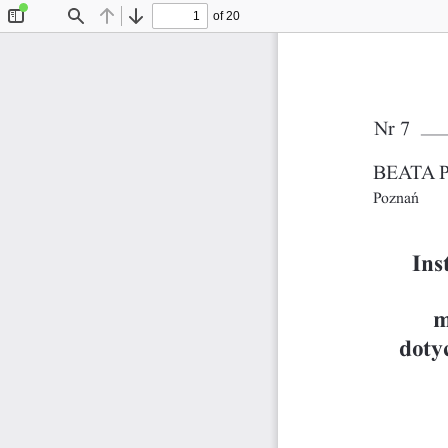
of 20
Toggle
Find
Previous
Next
Sidebar
Nr 7
BEATA 
Poznañ
Ins
m
doty