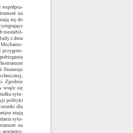
e wspó³pra
-
strument  na
iaj¹ siê do
 wystêpuj¹ce
 niestabil-
Rady z dnia
a Mechaniz-
æ przygoto-
apobiegania
 Instrument
¿ finansuje
echnicznej,
i. Zgodnie
y wi¹¿e siê
padku sytu
-
ji polityki
warunki dla
unijne maj¹
³ania sytu
-
trument  na
-
y zewnêtrz