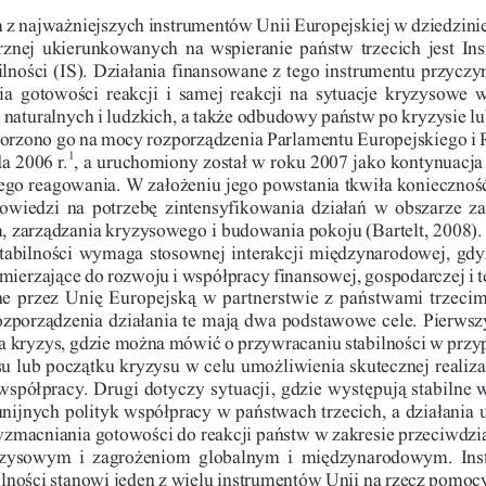
z najwa¿niejszych instrumentów Unii Europejskiej w dziedzini
znej  ukierunkowanych  na  wspieranie  pañstw  trzecich  jest  In
ilnoœci (IS). Dzia³ania finansowane z tego instrumentu przyczyn
  gotowoœci  reakcji  i  samej  reakcji  na  sytuacje  kryzysowe 
 naturalnych i ludzkich, a tak¿e odbudowy pañstw po kryzysie lub
orzono go na mocy rozporz¹dzenia Parlamentu Europejskiego i 
1
da 2006 r.
, a uruchomiony zosta³ w roku 2007 jako kontynuacj
go reagowania. W za³o¿eniu jego powstania tkwi³a koniecznoœ
owiedzi  na  potrzebê  zintensyfikowania  dzia³añ  w  obszarze  z
, zarz¹dzania kryzysowego i budowania pokoju (Bartelt, 2008).
tabilnoœci wymaga stosownej interakcji miêdzynarodowej, gdy
zmierzaj¹ce do rozwoju i wspó³pracy finansowej, gospodarczej i t
ne
przez Uniê Europejsk¹ w partnerstwie z pañstwami trzecim
rozporz¹dzenia dzia³ania te maj¹ dwa podstawowe cele. Pierwsz
na kryzys, gdzie mo¿na mówiæ o przywracaniu stabilnoœci w przy
su lub pocz¹tku kryzysu w celu umo¿liwienia skutecznej realizac
wspó³pracy. Drugi dotyczy sytuacji, gdzie wystêpuj¹ stabilne 
 unijnych polityk wspó³pracy w pañstwach trzecich, a dzia³ania 
zmacniania gotowoœci do reakcji pañstw w zakresie przeciwdzia
zysowym  i  zagro¿eniom  globalnym  i  miêdzynarodowym.  Ins
ilnoœci stanowi jeden z wielu instrumentów Unii na rzecz pomoc