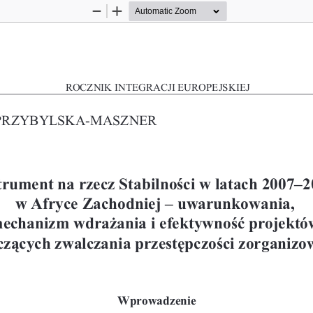
Zoom
Zoom
Out
In
ROCZNIK INTEGRACJI EUROPEJSKIEJ
PRZYBYLSKA-MASZNER
trument na rzecz Stabilnoœci w latach 2007–
w Afryce Zachodniej – uwarunkowania,
echanizm wdra¿ania i efektywnoœæ projektó
cz¹cych zwalczania przestêpczoœci zorganizo
Wprowadzenie