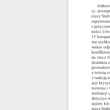
Jednym 
cy  zewnêtr
rzecz Stab
zapewniania
z przyczyn
noœci. Utw
15 listopa
mu szybkie
wania  odp
konfliktom
na rzecz S
dzia³ania 
prowadzo
z treœci¹ 
z reakcj¹ 
acji kryzy
rozwoju i
realizacji
dotyczyæ w
acjom  kry
rzecz Stab