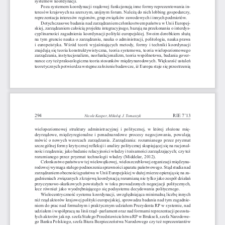
systemów koordynacji.
Poza systemem koordynacji rz¹dowej funkcjonuj¹ inne formy reprezentowania in
-
teresów krajowych na szerszym, unijnym forum. Nale¿¹ do nich lobbing gospodarczy,
reprezentacja interesów regionów, grup zwi¹zków zawodowych i innych podmiotów.
Dotychczasowe badania nad zarz¹dzaniem cz³onkostwem pañstwa w Unii Europej
-
-
skiej,
zarz¹dzaniem ca³oœci¹ projektu integracyjnego, bazuj¹
na przekonani
u o interdys
cyplinarnoœci zagadnienia koordynacji polityki europejskiej. Swoim dorobkiem s³u¿¹
na tym gruncie nauka o zarz¹dzaniu, nauka o administracji, politologia, nauka prawa
i europeistyka. Wœród teorii wyjaœniaj¹cych metody, formy i techniki koordynacji
znajduj¹ siê teoria konstruktywistyczna, teoria systemowa, teoria wielopoziomowego
zarz¹dzania, instytucjonalizm, neofunkcjonalizm, teoria wspólnotowa, badania gover
-
nance czy
te¿ prakseologiczna teoria stosunków
miêdzynarodowych. W
iêkszoœæ
ustaleñ
teoretycznych potwierdza wstêpne za³o¿enie badawcze, i¿ Europa staje siê przestrzeni¹
294
RIE 7’13
Nicole Kasper, Miko³aj J. Tomaszyk
wielopoziomowej  struktury  administracyjnej  i  politycznej,  w  której  z³o¿one  miê
-
dzyrz¹dowe,
miêdzyregionalne  i  ponadnarodowe  procesy  negocjowania,  powalaj¹
mówiæ o
nowych wzorcach zarz¹dzania. Zarz¹dzania: rozumianego przez pryzmat
szczególnej formy krytycznej refleksji i analizy politycznej skupiaj¹cej siê na racjonal
-
noœci rz¹dzenia; jako badanie relacyjnoœci w³adzy i to¿samoœci zarz¹dzaj¹cych; czy te¿
rozumianego przez pryzmat technologii w³adzy (Middelar, 2012).
Cz³onkostwo pañstwa w tej wielow¹tkowej, wieloszczeblowej organizacji miêdzyna
-
rodowej wymaga sta³ego podnoszenia sprawnoœci aparatu pañstwowego. St¹d studia nad
zarz¹dzaniem obecnoœci¹ pañstwa w Unii Europejskiej w du¿ej mierze opieraj¹ siê na za
-
gadnieniach zwi¹zanych z krajow¹ koordynacj¹ rozumian¹ nie tylko jako zespó³ dzia³añ
przyczynowo-skutkowych powsta³ych w toku prowadzonych negocjacji politycznych,
lecz równie¿ jako wyodrêbniaj¹cego siê podsystemu decydowania politycznego.
Wielocentrycznoœæ systemu koordynacji, uwzglêdniaj¹ca minimaln¹ liczbê innych
ni¿ rz¹d aktorów krajowej polityki europejskiej, sprowadza badania nad tym zagadnie
-
niem do prac nad formalnym i praktycznym udzia³em Prezydenta RP w systemie, nad
udzia³em i wspó³prac¹ na linii rz¹d–parlament oraz nad formami reprezentacji pozosta
-
³ych aktorów jak np. szefa Sta³ego Przedstawicielstwa RP w Brukseli, szefa Narodowe-
go Banku Polskiego, szefa Biura Bezpieczeñstwa Narodowego czy te¿ reprezentantów