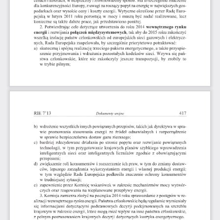
cenach i kosztach, w bezpieczny i zrównoważony sposób. Ma to szczególne znaczenie 
dla konkurencyjności Europy, z uwagi na rosnący popyt na energię w największych gos­
podarkach oraz wysokie ceny i koszty energii. Wytyczne określone przez Radę Euro­
pejską w  lutym  2011  roku pozostają w mocy  i  muszą być  nadal  realizowane,  lecz 
konieczne  są także dalsze prace, jak przedstawiono poniżej.
2.  Potwierdzając cele  dotyczące utworzenia do roku 2014  wewnętrznego  rynku 
energii i rozwijania połączeń międzysystemowych, tak aby do 2015 roku zakończyć 
wszelką izolację państw członkowskich od europejskich sieci gazowych i elektrycz­
nych, Rada Europejska zaapelowała, by szczególnie priorytetowo potraktować:
a)  skuteczną i spójną realizację trzeciego pakietu energetycznego, a także przyspie­
szenie przyjmowania i wdrażania pozostałych kodeksów sieci.  Wzywa się pań­
stwa  członkowskie,  które  nie  zakończyły  jeszcze  transpozycji,  by  zrobiły  to 
w trybie pilnym;
b)  wdrożenie wszystkich innych powiązanych przepisów, takich jak dyrektywa w spra­
wie  promowania  stosowania  energii  ze  źródeł  odnawialnych  i  rozporządzenie 
w sprawie bezpieczeństwa dostaw gazu ziemnego;
c)  bardziej  zdecydowane  działania po  stronie  popytu  oraz  rozwijanie  powiązanych 
technologii,  w tym przygotowanie  krajowych planów  szybkiego  wprowadzenia 
inteligentnych  sieci  oraz  inteligentnych  liczników  zgodnie  z  obowiązującymi 
przepisami;
d)  zwiększenie roli konsumentów i rozszerzenie ich praw, w tym do zmiany dostaw­
ców,  lepszego  zarządzania  wykorzystaniem  energii  i  własnej  produkcji  energii; 
w  tym  względzie  Rada  Europejska  podkreśla  znaczenie  ochrony  konsumentów 
w trudniejszej  sytuacji;
e)  zapewnienie przez Komisję wskazówek w zakresie mechanizmów mocy wytwór­
czych oraz reagowania na nieplanowane przepływy energii.
3. Komisja zamierza złożyć na początku 2014 roku sprawozdanie z postępów w re­
alizacji wewnętrznego rynku energii. Państwa członkowskie będą regularnie wymieniały 
się  informacjami  dotyczącymi  podstawowych  decyzji  podejmowanych  na  szczeblu 
krajowym w zakresie energii, które mogą mieć wpływ na inne państwa członkowskie, 
z pełnym poszanowaniem krajowych decyzji dotyczących koszyka energetycznego.