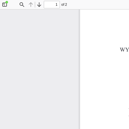
of 2
Toggle
Find
Previous
Next
Sidebar
WY