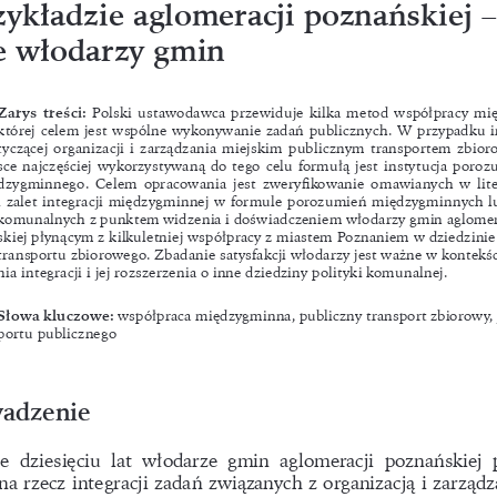
zykładzie aglomeracji poznańskiej –
e włodarzy gmin
Zarys treści:
 Polski ustawodawca przewiduje kilka metod współpracy mię
której celem jest wspólne wykonywanie zadań publicznych. W przypadku in
tyczącej organizacji i zarządzania miejskim publicznym transportem zbio
sce najczęściej wykorzystywaną do tego celu formułą jest instytucja poro
dzygminnego. Celem opracowania jest zweryfikowanie omawianych w lite
i zalet integracji międzygminnej w formule porozumień międzygminnych 
komunalnych z punktem widzenia i doświadczeniem włodarzy gmin aglomer
skiej płynącym z kilkuletniej współpracy z miastem Poznaniem w dziedzinie
transportu zbiorowego. Zbadanie satysfakcji włodarzy jest ważne w kontekśc
nia integracji i jej rozszerzenia o inne dziedziny polityki komunalnej.
Słowa kluczowe:
 współpraca międzygminna, publiczny transport zbiorowy, 
portu publicznego
adzenie
e  dziesięciu  lat  włodarze  gmin  aglomeracji  poznańskiej 
 na rzecz integracji zadań związanych z organizacją i zarząd