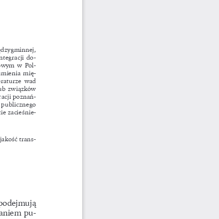
 
dzygminnej, 
tegracji do
-
rowym w Pol
-
zumienia mię
-
raturze wad 
lub związków 
acji poznań
-
 publicznego 
ie zacieśnie
-
jakość trans
-
 podejmują 
zaniem pu
-