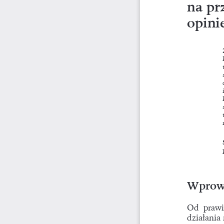
na pr
opini
Wprow
Od  prawi
działania