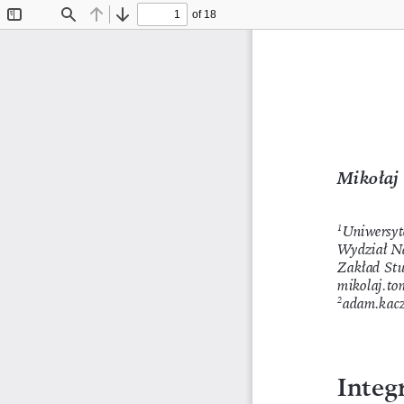
of 18
Toggle
Find
Previous
Next
Sidebar
Mikołaj
Uniwersyt
1
Wydział Na
Zakład St
mikolaj.t
adam.kac
2
Integ