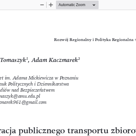
Zoom
Zoom
Out
In
Rozwój Regionalny i Polityka Regionalna 
 Tomaszyk
, Adam Kaczmarek
1
2
et im. Adama Mickiewicza w Poznaniu
uk Politycznych i Dziennikarstwa
udiów nad Bezpieczeństwem
omaszyk@amu.edu.pl
zmarek961@gmail.com
racja publicznego transportu zbior