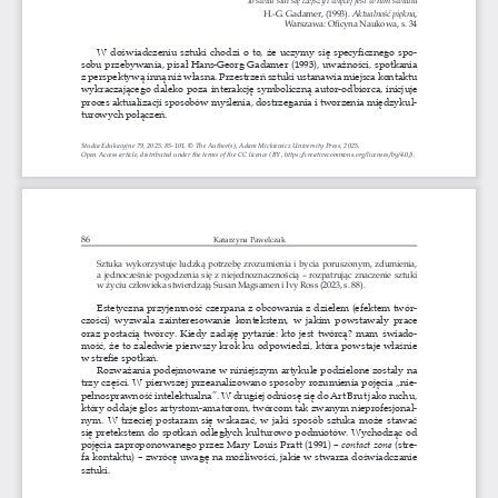
H.-G. Gadamer, (1993). 
Aktualność piękna
, 
Warszawa: Oficyna Naukowa, s. 34
W   doświadczeniu sztuki chodzi o 
to, że uczymy się specyficznego spo
-
sobu przebywania, pisał Hans-Georg Gadamer (1993), uważności, spotkania 
z  perspektywą inną niż własna.
Przestrzeń sztuki ustanawia miejsca kontaktu 
wykraczającego daleko poza interakcję symboliczną autor-odbiorca, inicjuje 
proces aktualizacji sposobów myślenia, dostrzegania i 
tworzenia międzykul
-
turowych połączeń.
Studia Edukacyjne 79, 2025: 
85
-101. © The Author(s), Adam Mickiewicz University Press, 2025.
Open Access article, distributed under the terms of the CC licence (BY, https://creativecommons.org/licenses/by/4.0/).
86
Katarzyna Pawelczak
Sztuka wykorzystuje ludzką potrzebę zrozumienia i 
bycia poruszonym, zdumienia, 
a  jednocześnie pogodzenia się z 
niejednoznacznością – rozpatrując znaczenie sztuki 
w życiu człowieka stwierdzają Susan Magsamen i Ivy Ross (2023, s. 88).
Estetyczna przyjemność czerpana z 
obcowania z 
dziełem (efektem twór
-
czości)  wyzwala  zainteresowanie  kontekstem,  w 
jakim  powstawały  prace 
oraz postacią twórcy. Kiedy zadaję pytanie: kto jest twórcą? mam świado
-
mość, że to zaledwie pierwszy krok ku odpowiedzi, która powstaje właśnie 
w strefie spotkań.
Rozważania podejmowane w 
niniejszym artykule podzielone zostały na 
trzy części. W 
pierwszej przeanalizowano sposoby rozumienia pojęcia „nie
-
pełnosprawność intelektualna”. W 
drugiej odniosę się do Art Brut jako ruchu, 
który oddaje głos artystom-amatorom, twórcom tak zwanym nieprofesjonal
-
nym. W 
trzeciej postaram się wskazać, w 
jaki sposób sztuka może stawać 
się pretekstem do spotkań odległych kulturowo podmiotów. Wychodząc od 
pojęcia zaproponowanego przez Mary Louis Pratt (1991) – 
contact zone
 (stre
-
fa kontaktu) – zwrócę uwagę na możliwości, jakie w 
stwarza doświadczanie 
sztuki.