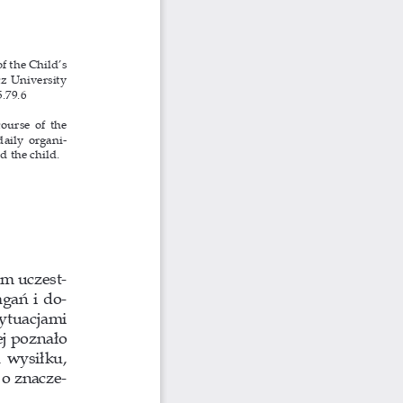
f the Child’s 
 University 
.79.6
ourse of the 
daily organi
-
 the child.
ym uczest
-
gań i 
do
-
ytuacjami 
ej poznało 
 wysiłku, 
o 
znacze
-