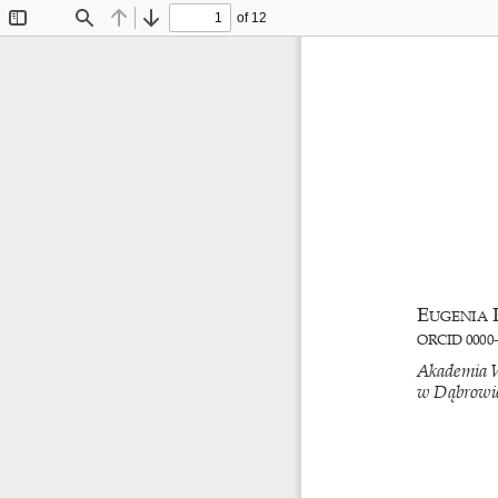
of 12
Toggle
Find
Previous
Next
Sidebar
e
 
uGenia
ORCID 0000-
Akademia
w Dąbrowie