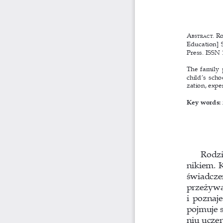
a
. R
Bstract
Education
] 
Press. ISSN 
The family p
child’s sch
zation, expe
Key words:
Rodzi
nikiem. 
świadcze
przeżyw
i  poznaj
pojmuje s
niu uczen