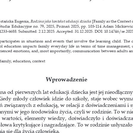
ostańska Eugenia, 
Rodzina jako kontekst edukacji dziecka
 [
Family as the Context o
Studia Edukacyjne no. 79, 2025, Poznań 2025, pp. 
103-114 Adam Mickiewicz
1233-6688. 
Submitted: 
2.12.2025
. Accepted: 
31.12.2025
. DOI: 10.14746/se.2025
articipates in situations and events that involve the learning child. The c
ool education impacts family everyday life in terms of time management, 
rienced emotions, and, most importantly, communication between adults and
 family, education, context
Wprowadzenie
na od pierwszych lat edukacji dziecka jest jej nieodłączn
Kiedy młody człowiek idzie do szkoły, staje wobec wyma
ń związanych z 
edukacją, w 
relacji z 
doświadczeniami i 
s
anymi w 
jego środowisku życia, czyli w 
rodzinie. To w ni
e wartości, elementy wiedzy, doświadczyło i 
doświadcza
łowa krytykujące i 
nagradzające. To w 
rodzinie usłyszało 
ia się dla życia człowieka.