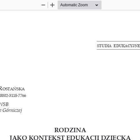
Zoom
Zoom
Out
In
STUDIA  EDUKACYJNE  
r
ostańska
0002-3118-7766
 WSB
 Górniczej
RODZINA
JAKO KONTEKST EDUKACJI DZIECKA