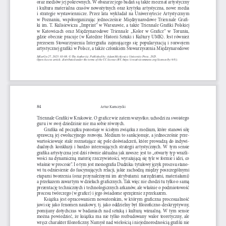
oraz mediów jej pokrewnych. W obszarze jego badań są także mecenat artystyczny 
i  kultura  materialna  czasów  nowożytnych  oraz  krytyka  artystyczna,  nowe  media  
i  strategie  wystawiennicze.  Przez  lata  wykładał  na  Uniwersytecie  Artystycznym  
w  Poznaniu,  współorganizując  jednocześnie  Międzynarodowe  Triennale  Grafi-
ki  im.  T.  Kulisiewicza  „Imprint”  w  Warszawie,  a  także  Triennale  Grafiki  Polskiej  
w  Katowicach  oraz  Międzynarodowe  Triennale  „Kolor  w  Grafice”  w  Toruniu,  
gdzie  obecnie  pracuje  (w  Katedrze  Historii  Sztuki  i  Kultury  UMK).  Jest  również  
prezesem  Stowarzyszenia  Intergrafia  zajmującego  się  popularyzacją  i  rozwojem  
artystycznej grafiki w Polsce, a także członkiem Stowarzyszenia Międzynarodowe 
StEurGn 27, 2025: 83-88. © The Author(s). Published by: Adam Mickiewicz University Press, 2025.
Open Access article, distributed under the terms of the CC licence (BY, https://creativecommons.org/licenses/by/4.0/).
84
Artur Kamczycki
Triennale Grafiki w Krakowie. O grafice wie zatem wszystko; uchodzi za swoistego 
guru i w swej dziedzinie nie ma sobie równych. 
Grafika od początku pozostaje w ścisłym związku z medium, które stanowi siłę 
sprawczą  jej  ewolucyjnego  rozwoju.  Medium  to  sankcjonuje,  a  jednocześnie  prze-
wartościowuje  stale  rozrastające  się  pole  doświadczeń,  które  prowadzą  do  indywi-
dualnych  konkluzji  i  bardzo  interesujących  strategii  artystycznych.  W  tym  sensie  
grafika artystyczna jest dziś równie aktualna jak zawsze: jest to „otwarty typ wrażli-
wości na dynamiczną materię rzeczywistości, wyrażającą się tyle w formie i idei, co 
właśnie w procesie”. I o tym jest monografia Dudzika: tytułowy język procesu stano-
wi  tu  odniesienie  do  fascynujących  relacji,  jakie  zachodzą  między  poszczególnymi  
etapami tworzenia (oraz przynależnymi im atrybutami: narzędziami, materiałami) 
a przekazem zawartym w dziełach graficznych. Tak więc nie chodzi tu tylko o samą 
prezentację technicznych i technologicznych arkanów, ale właśnie o podmiotowość 
procesu twórczego (w grafice) i jego świadome sprzężenie z przekazem. 
Książka  jest  opracowaniem  nowatorskim,  w  którym  graficzna  procesualność  
jawi się jako fenomen naukowy, tj. jako oddzielny byt filozoficzno-deskryptywny, 
pomijany  dotychczas  w  badaniach  nad  sztuką  i  kulturą  wizualną.  W  tym  sensie  
można  powiedzieć,  że  książka  ma  nie  tylko  rozbudowany  walor  teoretyczny,  ale  
wręcz charakter filozoficzny. Namysł nad wielością i niejednorodnością grafiki nie 