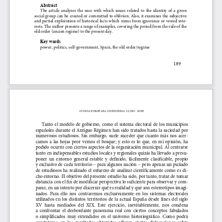
Abstract
The  article  analyzes  the  ease  with  which  issues  related  to  the  identity  of  a  given
social group can be created or committed to oblivion. Also, it examines the subjective
and partial exploitation of historical fact
s  which  stems  from  ignorance  or  vested  inte-
rests. The author presents a range of examples, covering the period from the rule of the
old order (ancien regime) to the present day.
Key words
power, politics, self-government, Spain, the old order/regime
189
STUDIA EUROPAEA GNESNENSIA 12/2015 · IDEE
Tanto  el  modelo  de  gobierno,  como  el
  sistema  electoral  de  los  municipios
españoles durante el Antiguo Régimen han 
sido tratados hasta la saciedad por
numerosos  estudiosos.  Sin  embargo,  suele  suceder  que  cuanto  más  nos  acer-
camos  a  las  hojas  peor  vemos  el  bosque;  y  esto  es  lo  que,  en  mi  opinión,  ha
podido ocurrir con ciertos aspectos de la organización municipal. Al centrarse
tanto en indispensables estudios locales 
y regionales quizás ha llevado a presu-
poner  un  entorno  general  estable  y  defi
nido,  fácilmente  clasificable,  propio
y exclusivo de cada territorio – para algunos nación – pero apenas un puñado
de  estudiosos  ha  realizado  el  esfuerzo  
de  analizar  científicamente  como  es  di-
cho entorno. El objetivo del presente estu
dio ha sido, por tanto, tratar de tomar
distancia con el fin de modi
ficar perspectiva lo sufici
ente para observar y com-
parar, en un intento por discernir qué es
 realidad y qué son estereotipos imagi-
nados.  Para  ello  nos  centraremos  exclus
ivamente  en  los  sistemas  electorales
utilizados  en  los  distintos  territorios  de
  la  actual  España  desde  fines  del  siglo
XV  hasta  mediados  del  XIX.  Este  ejer
cicio,  inevitablemente,  nos  condena
a  confrontar  el  desbordante  panorama  real  con  ciertos  conceptos  fabulados
o  simplificados  muy  extendidos  en  el  universo  historiográfico.  Como  podrá