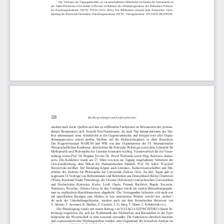
*
Der Verfasser des Tagungsberichtes ist wissenschaft
licher Mitarbeiter im Institut f ̧r Germanistik an 
der Adam-Mickiewicz-
Universit‰t in Pozna% im Rahmen des Fˆrderprogramme
s des Polnischen Nation
a-
len  Forschungszentrums  (NCN):  FUGA  (2013
ñ
2016).  Die  Publikation  entstand  dank  finanzieller  U
nter-
st ̧tzung des Polnischen Nationalen Forschungszentru
ms (NCN). Vertrags
nummer: 2013/08/S/ HS2/00224. 
120
Buchbesprechungen und Konferenzberichte
sondern nach deren Quellen und den zu erf ̧llenden Funktionen im Bewusstsein
 des 
postmo-
dernen  Rezipienten  [auf].  Sowohl  Neu-Narrationen,  als  auch  Neu-Interpretation
en  des  My-
thos  untermauern  seine  Attraktivit‰t  in  der  Gegenwartskultur  und  belegen  trotz  aller  Degr
a-
dierungsprozesse  seinen  groflen  Einfluss  auf  die  Kulturerzeugnisse  in  allen
  Bereichen. 
Das  Fragewˆrterpaar  WARUM  und  WIE  war  den  Organisatoren  der  VI.  Internationalen 
Wissenschaftlichen Konferenz, dem Institut f ̧r Polnische Philologie sowie dem Lehrs
tuhl f ̧r 
Mythopoetik und Philosophie der Literatur besonders wichtig. Verantwortl
ich f ̧r die Vera
n-
staltung waren Prof. Dr. Bogdan Trocha, Dr. Pawe! Wa!owski sowie Mag. Kateryna Atam
a-
nova.  Die  Konferenz  wurde  am  27.  M‰rz  von  den  zur  Tagung  eingeladenen  Ver
tretern  der 
Universit‰tsleitung,  dem  Dekan  der  Humanistischen  Fakult‰t,  Prof.  Dr. 
habil.  Wojciech 
Strzy"ewski erˆffnet. Der Einladung folgten auch Literatur
-,  Kulturwissenschaftler und Mit-
arbeiter  des  Instituts  f ̧r  Philosophie  der  Universit‰t  Zielona  GÛra.  An  drei  Tagen  g
ab  es 
insgesamt 34 Vortr‰ge von Referentinnen und Referenten aus Deutschland (Kˆ
ln), ÷sterreich 
(Wien), Russland (Sankt Petersburg), der Ukraine (Schytomyr) und polnis
chen Universit‰ten 
und  Hochschulen  (Katowice,  Kielce,  #Ûd$,  Opole,  Pozna%,  RacibÛrz,  S!upsk,  Szczecin, 
Warszawa, Wroc!aw, Zielona GÛra). In den Vortr‰gen w
urde ein reiches Betrachtungsspekt-
rum  zu  mythischen  Identit‰tsmustern  abgedeckt.  Die  Vortragenden  befassten  sich  n
icht  nur 
mit  spezifischen  Bez ̧gen  zum  Mythos  in  den  analysierten  Werken  sowohl  der 
Ñhohenì, 
als  auch  der  Unterhaltungsliteratur,  sondern  auch  mit  dem  theoretischen  Reservoir  von 
T. Adorno, J. Assmann, R. Barthes, E. Cassirer, C.G. Jung, T. Man
n, L. Ko!akowski u.a.
Die  Plenartagung  wurde  mit  einem  Beitrag  von  NATALIA  SZEWCZENKO  (Sankt  Pe-
tersburg)  eingeleitet,  die  sich  der  Problematik  des  Mythischen  und  Rationellen  in  der  Sym-
bolsprache der Wissenschaft in statu nascendi zuwandte. Die Funktionen christlich-barocker
und  expressionistischer  Mythosgestalten  wurden  zum  Gegenstand der  kritischen  Analys
e  im 