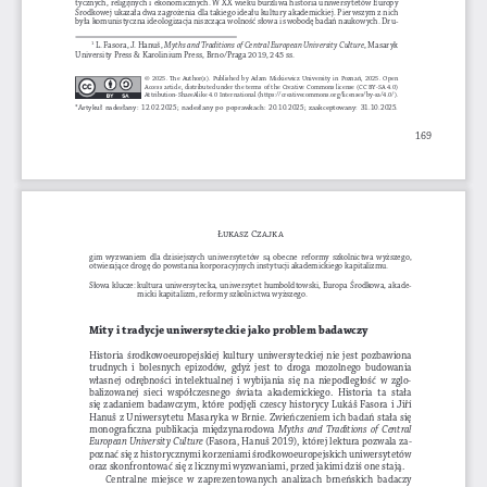
tycznych, religijnych i ekonomicznych. W XX wieku burzliwa historia uniwersytetów Europy 
Środkowej ukazała dwa zagrożenia dla takiego ideału kultury akademickiej. Pierwszym z nich 
była komunistyczna ideologizacja niszcząca wolność słowa i swobodę badań naukowych. Dru-
L. Fasora, J. 
Hanuš, 
, Masaryk 
Myths and Traditions of Central European University Culture
1 
University Press & Karolinium Press, Brno/Praga 2019, 245 ss.
©  2025.  The  Author(s).  Published  by  Adam  Mickiewicz  University  in  Poznań,  2025.  Open  
Access  article,  distributed  under  the  terms  of  the  Creative  Commons  license  (CC  BY-SA  4.0)  
Attribution-ShareAlike  4.0  International  (https://creativecommons.org/licenses/by-sa/4.0/).
*Artykuł  nadesłany:  12.02.2025;  nadesłany  po  poprawkach:  20.10.2025;  zaakceptowany:  31.10.2025.
169
Łukasz Czajka
gim  wyzwaniem  dla  dzisiejszych  uniwersytetów  są  obecne  reformy  szkolnictwa  wyższego,  
otwierające drogę do powstania korporacyjnych instytucji akademickiego kapitalizmu. 
Słowa klucze: 
kultura uniwersytecka, uniwersytet humboldtowski, Europa Środkowa, akade-
micki kapitalizm, reformy szkolnictwa wyższego.
Mity i tradycje uniwersyteckie jako problem badawczy
Historia  środkowoeuropejskiej  kultury  uniwersyteckiej  nie  jest  pozbawiona  
trudnych  i  bolesnych  epizodów,  gdyż  jest  to  droga  mozolnego  budowania  
własnej  odrębności  intelektualnej  i  wybijania  się  na  niepodległość  w  zglo-
balizowanej  sieci  współczesnego  świata  akademickiego.  Historia  ta  stała  
się  zadaniem  badawczym,  które  podjęli  czescy  historycy  Lukáš  Fasora  i  Jiří  
Hanuš z Uniwersytetu Masaryka w Brnie. Zwieńczeniem ich badań stała się 
monograficzna  publikacja  międzynarodowa  
Myths  and  Traditions  of  Central  
 (Fasora, Hanuš 2019), której lektura pozwala za-
European University Culture
poznać się z historycznymi korzeniami środkowoeuropejskich uniwersytetów 
oraz skonfrontować się z licznymi wyzwaniami, przed jakimi dziś one stają. 
Centralne  miejsce  w  zaprezentowanych  analizach  brneńskich  badaczy  