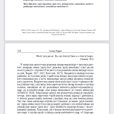
Słowa kluczowe:
 język nierodzimy, język obcy, 
ekolingwistyka, różnorodność językowa, 
panfilologia, embamiczność, komunikacja transkulturowa
SNP 25, 2025: strony 115–125. @Author(s).Published by: Adam Mickiewicz University Poznań, Poland, 2025 
Open Access article, distributed under the terms of the CC licence (BY-ND, https://creativecommons.org/
licenses/by-nd/4.0/).
116
Joanna Puppel
Words have power. You can think of them as a kind of magic.
(Chomsky, 2011)
W niniejszym opracowaniu proponuj
ę
 zmianę terminologii w 
nauczaniu języ
-
ków, zastępując termin ‘język obcy’ pojęciem ‘język nierodzimy’ (choć nie jest 
to nowy pomysł – od ponad 20 lat
 mówi o 
tym
 poznańska szkoła ekolingwistycz
-
na (zob. Puppel, 2017; 2022; Krawczak, 2017)). Perspektywa ekolingwistyczna 
podkreśla, że wszystkie języki współtworzą złożony ekosystem kulturowo-języ
-
kowo-komunikacyjny, a 
nowa terminologia sprzyja pełnej akceptacji różnorod
-
ności językowej. Proponowana zmiana może przyczynić się do wspierania edu
-
kacji inkluzywnej, czyli takiej, która zapewnia równy dostęp do nauki wszystkim 
uczniom,  niezależnie  od  ich  pochodzenia  kulturowo-językowo-komunikacyj
-
nego czy psychofizycznego, oraz uznaje różnorodność za wartość edukacyjną 
(UNESCO, 2020). Jednocześnie sprzyja ona promowaniu podejścia transkultu
-
rowego, które lepiej odpowiada współczesnym realiom migracji i 
globalizacji, 
w  których granice między kulturami i 
językami stają się coraz bardziej płynne. 
Tak więc celem niniejszego artykułu jest wykazanie, że termin ‘język nierodzi
-
my’ lepiej oddaje rzeczywiste relacje między językami i 
ich użytkownikami niż 
ortodoksyjny termin ‘język obcy’, który dodatkowo akcentuje dystans i 
‘obcość’ 
pomiędzy językami. Tymczasem, jak wskazuje dorobek językoznawstwa porów
-
nawczego, wszystkie języki wykazują istotne podobieństwa (ang. 
all languages 