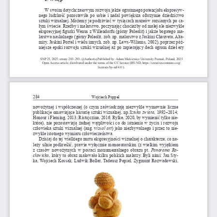
W swoim dotychczasowym rozwoju jakże ogromnego potencjału ekspresyw
-
nego ludzkość pozostawiła po sobie i 
nadal powiększa olbrzymie dziedzictwo 
sztuki wizualnej. Możemy je podziwiać w 
tysiącach muzeów rozsianych po ca
-
łym świecie. Rzeźby i 
malarstwo, poczynając chociażby od małej ale niezwykle 
ekspresyjnej figurki Wenus z 
Willendorfu (górny Paleolit) i 
jakże bogatego ma
-
larstwa naskalnego (górny Paleolit, zob. np. malarstwo z Jaskini Chauveta, Alta
-
miry, Jaskini Portel i 
wielu innych, zob. np. Lews-Wiliams, 2002), poprzez póź
-
niejsze epoki rozwoju sztuki wizualnej aż po zapierający dech ogrom dzieł ery 
SNP 25, 2025: strony 283–293. @Author(s).Published by: Adam Mickiewicz University Poznań, Poland, 2025 
Open Access article, distributed under the terms of the CC licence (BY-ND, https://creativecommons.org/
licenses/by-nd/4.0/).
284
Wojciech 
Puppel
nowożytnej i 
współczesnej (o 
czym zaświadczają niezwykle wymownie liczne 
publikacje omawiające historię sztuki wizualnej, np.
Sztuka świata
, 1992–2014; 
Honour i 
Fleming, 2013; Ristujczina, 2016; Rylke, 2020, by wymienić tylko nie
-
które), nie pozostawiają żadnej wątpliwości co do istnienia w 
życiu i 
rozwoju 
człowieka sztuki wizualnej (ang. v
isual art
) jako niezbywalnego i 
przez to nie
-
zwykle istotnego wymiaru człowieczeństwa.
Dzisiaj do tej wielkiego nurtu ekspresyjności wizualnej o 
charakterze, co na
-
leży silnie podkreślić, prawie wyłącznie monoautorskim (z 
wielkim wyjątkiem 
z  czasów nowożytnych w 
postaci monumentalnego obrazu pt. 
Panorama  Ra
-
cławicka
, który to obraz malowało kilku polskich malarzy. Byli nimi: Jan Sty
-
ka, Wojciech Kossak, Ludwik Boller, Tadeusz Popiel, Zygmunt Rozwadowski, 