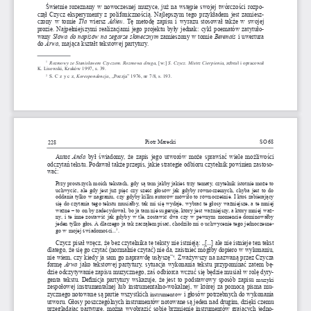
Świetnie rozeznany w nowoczesnej muzyce, już na wstępie swojej twórczości rozpo
-
czął Czycz eksperymenty z polifonicznością. Najlepszym tego przykładem jest zamiesz
-
czony  w  tomie 
Tła
  wiersz 
Adieu
. Tę  metodę  zapisu  i  wyrazu  stosował  także  w  swojej 
prozie. Najpełniejszymi realizacjami jego projektu były jednak: cykl poematów zatytuło
-
wany 
Słowa do napisów na zegarze słonecznym
 zamieszony w tomie 
Berenais
  i  uwertura 
do 
Arwa
, mająca kształt tekstowej partytury.
Rozmowy ze Stanisławem Czyczem. Rozmowa druga
, [w:] 
S. Czycz.
Mistrz Cierpienia
, zebrał i opracował 
1
K. Lisowski, Kraków 1997, s. 39.
  S. C z y c z, 
Korespondencja
, „Poezja” 1976, nr 7/8, s. 193.
2
Piotr Marecki
SO 68
228
Autor 
Anda 
był  świadomy,  że  zapis  jego  utworów  może  sprawiać  wiele  możliwości 
odczytań tekstu. Podawał także przepis, jakie strategie odbioru czytelnik powinien zastoso
-
wać:
Przy prostszych moich tekstach, gdy są tam jakby jakieś trzy tematy, czytelnik istotnie może to 
uchwycić, ale gdy jest już pięć czy sześć głosów jak gdyby równoczesnych, chyba jest to do 
oddania tylko w nagraniu, czy gdyby kilku autorów mówiło to równocześnie. I ktoś zabierający 
się do czytania tego tekstu musiałby, tak mi się wydaje, wybrać te głosy ważniejsze, a te mniej 
ważne – to on by zadecydował, bo ja tam nie sugeruję, który jest ważniejszy, a który mniej waż
-
ny, i te inne zostawić jak gdyby w tle, zostawić dwa czy w pewnym momencie dominowałby 
jeden tylko głos. A dlaczego ja tak zacząłem pisać, chodziło mi o uchwycenie tego jednoczesne
-
go w mojej świadomości...
. 
3
Czycz pisał wręcz, że bez czytelnika te teksty nie istnieją: „[...] ale nie istnieje ten tekst 
dlatego, że się go czytać (normalnie czytać) nie da, zaistnieć mógłby dopiero w wykonaniu, 
nie wiem, czy kiedy ja sam go naprawdę usłyszę”
. Zważywszy na nazwaną przez Czycza 
4
formę 
Arwa
 jako tekstowej partytury, sytuacja wykonania tekstu przypominać zatem bę
-
dzie odczytywanie zapisu muzycznego, zaś odbiorca wczuć się będzie musiał w rolę dyry
-
genta tekstu. Definicja partytury wskazuje, że jest to podstawowy sposób zapisu 
muzyki
zespołowej instrumentalnej lub instrumentalno-wokalnej, w której za pomocą pisma mu
-
zycznego notowane są partie wszystkich 
 i głosów potrzebnych do wykonania 
instrumentów
utworu. Głosy poszczególnych instrumentów notowane są jeden nad drugim, dzięki czemu 
przeglądając partyturę, można wyobrazić sobie brzmienie instrumentów grających jedno
-