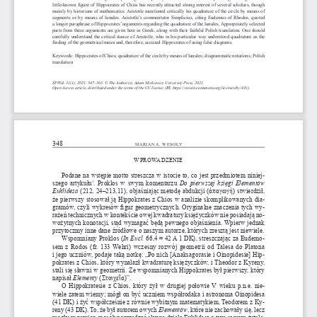
little-known figure of Hippocrates of Chios has recently attracted strong interest of several scholars, though 
mainly by historians of mathematics. Aristotle mentioned critically his quadrature of the circle by means of 
segments or by means of lunules. Aristotle’s commentator Simplicius, citing Eudemus of Rhodos, quoted 
a  longer paraphrase of Hippocrates’ arguments regarding the quadrature of the lunules. Appropriately selected 
parts from these arguments are given here in Greek, along with their faithful Polish translation. One should 
carefully understand the critical stance of Aristotle, who in his particular way understood quadrature as the 
finding of the geometrical mean and, therefore, accused Hippocrates of using false diagrams.
Keywords: Hippocrates of Chios; quadrature of the circle by means of lunules; diagrammatic notations; Polish 
translation 
SPPGL 31(1), 2021: 347–363. © The Author(s), Adam Mickiewicz University Press, 2021.
Open Access article, distributed under the terms of the CC licence (BY, https://creativecommons.org/licenses/by/4.0/).
348
MARIAN A. WESOŁY 
WPROWADZENIE
Podane na wstępie motto streszcza w istocie to, co jest przedmiotem niniej
-
1
szego artykułu
. Proklos w swym komentarzu 
Do pierwszej księgi Elementów 
Euklidesa
 (212, 24–213,11), objaśniając metodę abdukcji (ἀπαγωγή) stwierdził, 
że pierwszy stosował ją Hippokrates z Chios w analizie skomplikowanych dia
-
gramów, czyli wykresów figur geometrycznych. Oryginalne znaczenia tych wy
-
rażeń technicznych w kontekście owej kwadratury księżyczków nie posiadają no
-
wożytnych konotacji, stąd wymagać będą pewnego objaśnienia. Wpierw jednak 
przytoczmy inne dane źródłowe o naszym autorze, których zresztą jest niewiele. 
Wspomniany Proklos (
In Eucl. 
66,4 = 42 A 1 DK), streszczając za Eudemo
-
sem z Rodos (fr. 133 Wehri) wczesny rozwój geometrii od Talesa do Platona 
i  jego uczniów, podaje taką notkę: „Po nich [Anaksagorasie i Oinopidesie] Hip
-
pokrates z Chios, który wynalazł kwadraturę księżyczków, i Theodor z Kyreny, 
stali się sławni w geometrii. Ze wspomnianych Hippokrates był pierwszy, który 
napisał 
Elementy
 (Στοιχεῖα)”.  
O Hippokratesie z Chios, który żył w drugiej połowie V wieku p.n.e. nie
-
wiele zatem wiemy; mógł on być uczniem współrodaka i astronoma Oinopidesa 
(41   DK) i żyć współcześnie z równie wybitnym matematykiem, Teodorem z 
Ky
-
reny (43 
DK). To, że był autorem owych 
Elementów
, które nie zachowały się, lecz 
mogły w pewien sposób poprzedzać słynne dzieła Euklidesa o tym samym tytule, 