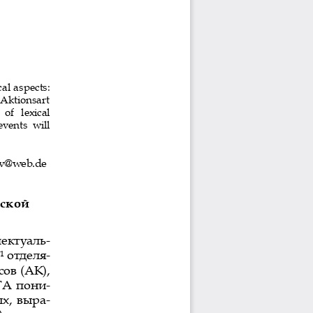
cal as
pects: 
  Aktionsart 
of   lexical 
 even
ts  will 
v
@
web
.
de
ской 
пектуаль
-
отделя
-
1
сов 
(АК), 
ГА пони
-
ых, выра
-
 и 
несо
-