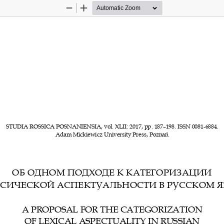
Zoom
Zoom
Out
In
STUDIA ROSSICA 
POSNANIENSIA, vol. 
XLI
I
: 201
7
, pp
. 
187
–
198
.
ISSN
0081
-
6884
.
Adam Mickiewicz University Press, Poznań
ОБ ОДНОМ ПОДХОДЕ К К
АТЕГОРИЗАЦИИ 
КСИЧЕСКОЙ АСПЕКТУА
ЛЬНОСТИ В РУССКОМ Я
A PROPOSAL FOR THE C
ATEGORIZATION 
OF LEXICAL ASPECTUAL
ITY IN RUSSIAN