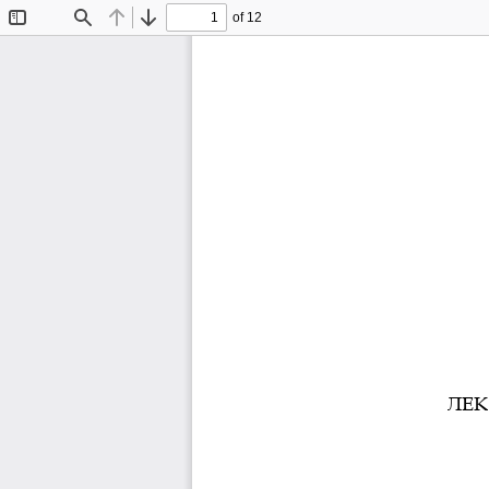
of 12
Toggle
Find
Previous
Next
Sidebar
ЛЕ