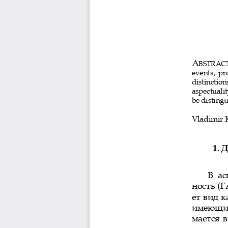
A
BSTRAC
events,  pr
distinction
aspectuali
be disting
Vladimir
1.
Д
В  а
ность (Г
ет вид 
имеющих
мается 
жаемых 