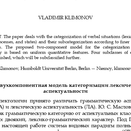
VLADIMIR KLIMONOV
The paper deals with the categorization of verbal situations (lexi
T
.
ocesses,  and  states)  and  their  subcategorization  according  to  finer
s.   The   proposed   two
-
component   model   for   the   categorization   
ty
is  based  on  uniform  quantitative  features.  Four  subclasses  of 
uished, which
will be subclassified further.
Klimonov
, Humboldt Universität Berlin, Berlin 
—
Niemcy
,
klimono
вухкомпонентная модель категоризации лексиче
аспектуальности
спектологии  принято  различать  грамматическую  ас
А) и лексическую аспектуальность (ЛА). Ю.
С. Маслов
как грамматическую категорию от аспектуальных клас
 двоякий, лексико
-
грамматический характер. 
Под 
в настоящей работе система видовых парадигм полн
противопоставлением форм совершенного вида (СВ)