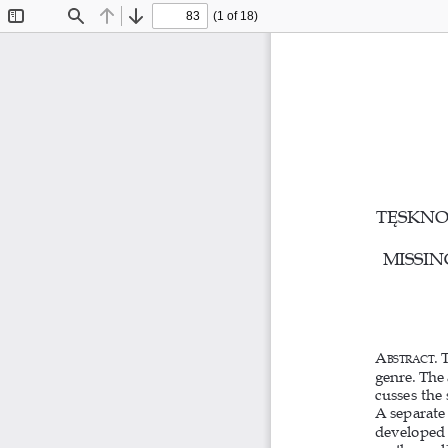
(1 of 18)
Toggle
Find
Previous
Next
Sidebar
TĘSKNO
MISSIN
A
. 
bstrAct
genre. The 
cusses the 
A separate 
developed o