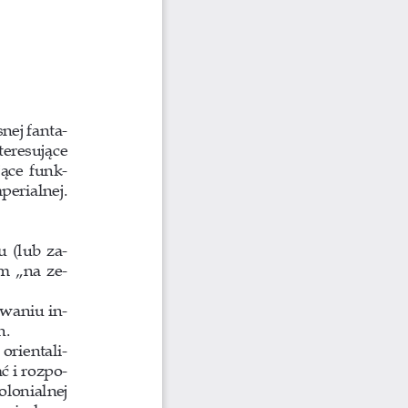
nej fanta-
teresujące 
jące funk-
erialnej. 
 (lub za-
m „na ze-
owaniu in-
h.
orientali-
ć i rozpo-
lonialnej 