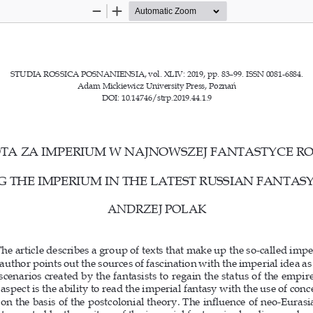
Zoom
Zoom
Out
In
STUDIA ROSSICA POSNANIENSIA, vol. XLIV: 2019, pp. 83–99. ISSN 0081-6884.
Adam Mickiewicz University Press, Poznań
DOI: 10.14746/strp.2019.44.1.9
TA ZA IMPERIUM W NAJNOWSZEJ FANTASTYCE ROS
G THE IMPERIUM IN THE LATEST RUSSIAN FANTAS
ANDRZEJ POLAK
The article describes a group of texts that make up the so-called impe
author points out the sources of fascination with the imperial idea as 
scenarios created by the fantasists to regain the status of the empir
aspect is the ability to read the imperial fantasy with the use of conc
n the basis of the postcolonial theory. The influence of neo-Eurasi