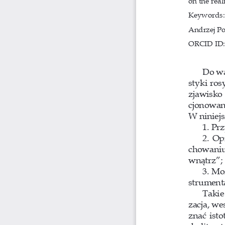
on the real
Keywords
:
Andrzej Po
ORCID ID: 
Do wa
styki ros
zjawisko 
cjonowani
W niniejs
1. Pr
2. Op
chowaniu
wnątrz”;
3. Mo
strument
Takie
zacja, we
znać isto