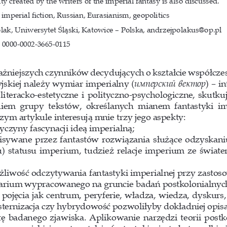
ity created by the writers of the imperial fantasy is also discussed.
 imperial fiction, Russian, Eurasianism, geopolitics
lak, Uniwersytet Śląski, Katowice – Polska, andrzejpolakus@op.pl
0000-0002-3665-0115
żniejszych czynników decydujących o kształcie współczes
yjskiej należy wymiar imperialny (
имперский вектор
) – in
literacko-estetyczne i polityczno-psychologiczne, skutku
em  grupy  tekstów,  określanych  mianem  fantastyki  imp
zym artykule interesują mnie trzy jego aspekty:
zyczyny fascynacji ideą imperialną; 
isywane przez fantastów rozwiązania służące odzyskaniu
) statusu imperium, tudzież relacje imperium ze świate
żliwość odczytywania fantastyki imperialnej przy zastos
arium wypracowanego na gruncie badań postkolonialnyc
 pojęcia jak centrum, peryferie, władza, wiedza, dyskurs, 
sternizacja czy hybrydowość pozwoliłyby dokładniej opisa
tę badanego zjawiska. Aplikowanie narzędzi teorii postko