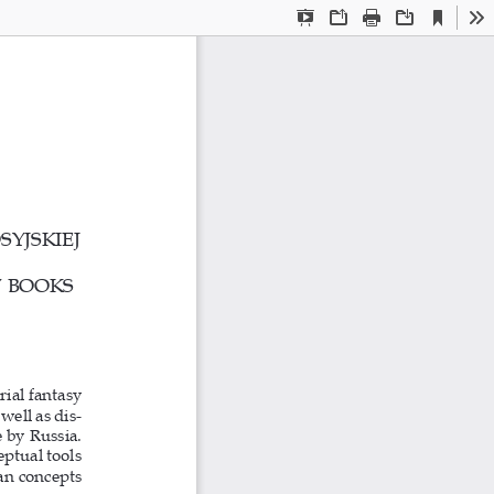
Current
Presentation
Open
Print
Download
To
View
Mode
YJSKIEJ
Y BOOKS
rial fantasy 
well as dis-
e by Russia. 
eptual tools 
an concepts 