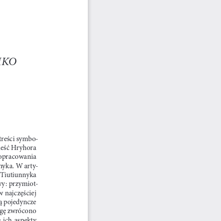
MKO
treści symbo
-
eść Hryhora 
opracowania  
yka. W arty
-
 Tiutiunnyka 
wy: przymiot-
 najczęściej 
ą pojedyncze 
agę zwrócono 
ich  aspekty  