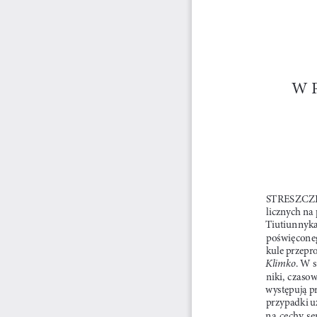
W 
STRESZCZENI
licznych na
Tiutiunnyk
poświęconeg
kule przepr
Klimko
. W s
niki, czaso
występują pr
przypadki u
na  cechy  s