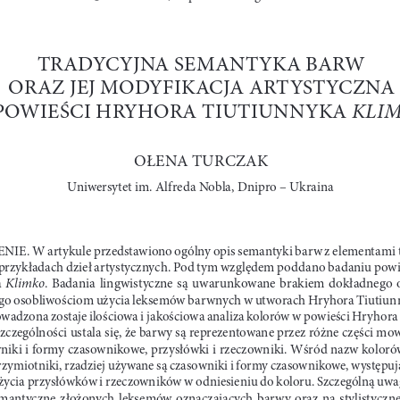
TRADYCYJNA SEMANTYKA BARW 
ORAZ JEJ MODYFIKACJA ARTYSTYCZNA 
KLI
POWIEŚCI HRYHORA TIUTIUNNYKA 
OŁENA TURCZAK 
Uniwersytet im. Alfreda Nobla, Dnipro – Ukraina
E. W artykule przedstawiono ogólny opis semantyki barw z elementami 
 przykładach dzieł artystycznych. Pod tym względem poddano badaniu powi
  Klimko
a
.  Badania  lingwistyczne  są  uwarunkowane  brakiem  dokładnego  
o osobliwościom użycia leksemów barwnych w utworach Hryhora Tiutiunn
owadzona zostaje ilościowa i jakościowa analiza kolorów w powieści Hryhora
zczególności ustala się, że barwy są reprezentowane przez różne części mo
wniki i formy czasownikowe, przysłówki i rzeczowniki. Wśród nazw kolorów
zymiotniki, rzadziej używane są czasowniki i formy czasownikowe, występuj
życia przysłówków i rzeczowników w odniesieniu do koloru. Szczególną uw
emantyczne  złożonych  leksemów  oznaczających  barwy  oraz  na  stylistyczne  