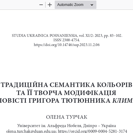
Zoom
Zoom
Out
In
STUDIA UKRAINICA POSNANIENSIA, vol. XI/2: 2023, pp. 83–102. 
ISSN 2300-4754. 
https://doi.org/10.14746/sup.2023.11.2.06
ТРАДИЦІЙНА СЕМАНТИКА КОЛЬОРІВ
ТА ЇЇ ТВОРЧА МОДИФІКАЦІЯ 
КЛИМ
ПОВІСТІ ГРИГОРА ТЮТЮННИКА 
ОЛЕНА ТУРЧАК 
Університет ім. Альфреда Нобеля, Дніпро – Україна 
olena.turchak@duan.edu.ua; https://orcid.org/0009-0004-5281-3174