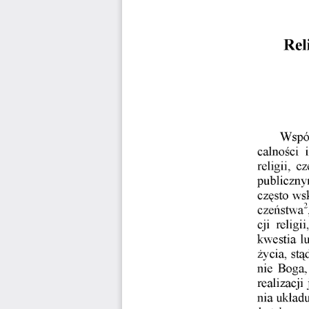
Rel
Współ
calności  
religii,  c
publiczny
często ws
czeństwa2
cji  relig
kwestia lu
życia,  st
nie  Boga,
realizacji
nia układu