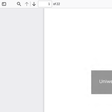
of 22
Toggle
Find
Previous
Next
Sidebar
Uniwe