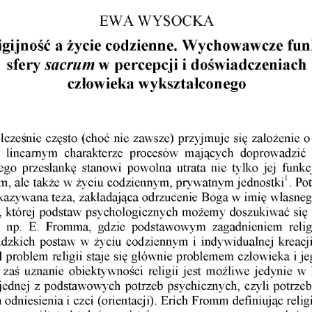
EWA WYSOCKA
igijność a życie codzienne. Wychowawcze fun
sacrum
sfery 
 w percepcji i doświadczeniach
człowieka wykształconego
cześnie często  (choć nie zawsze) przyjmuje  się założenie 
i  linearnym  charakterze  procesów  mających  doprowadzić  
zego  przesłankę  stanowi  powolna  utrata  nie  tylko  jej  funkc
m, ale także w życiu codziennym, prywatnym jednostki1. Pot
kazywana teza, zakładająca odrzucenie Boga w imię własneg
, której  podstaw psychologicznych możemy doszukiwać się
ii,  np.  E.  Fromma,  gdzie  podstawowym  zagadnieniem  relig
dzkich postaw w  życiu  codziennym  i  indywidualnej  kreacji
ąd problem religii staje się głównie problemem człowieka i je
  zaś  uznanie  obiektywności  religii jest możliwe jedynie  w 
 jednej  z podstawowych potrzeb psychicznych,  czyli potrze
 odniesienia i czci (orientacji). Erich Fromm definiując religię 