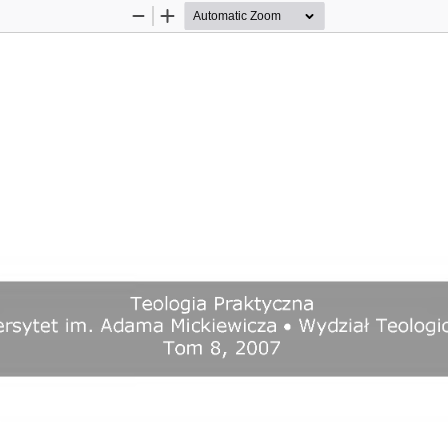
Zoom
Zoom
Out
In
Teologia  Praktyczna 
rsytet  im.  Adama  Mickiewicza  •  Wydział Teologi
Tom  8,  2007