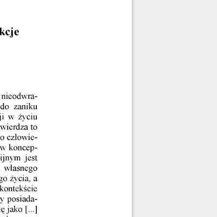
kcje
o nieodwra­
do  zaniku 
ji  w  życiu 
wierdza to 
o człowie­
 w koncep­
ijnym  jest 
  własnego 
go życia, a 
 kontekście 
by posiada­
jako  [...] 