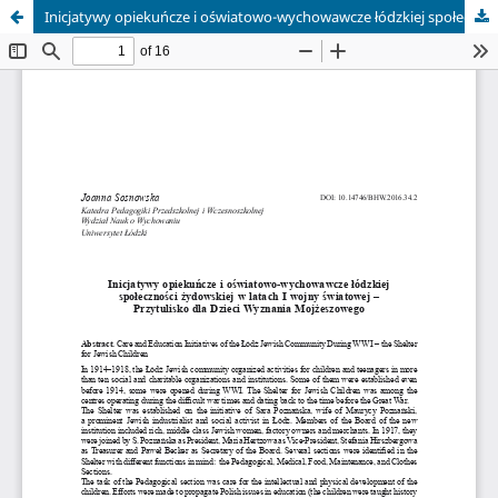
Inicjatywy opiekuńcze i oświatowo-wychowawcze łódzkiej społeczności żydowskiej w latach I wojny światowej – Przytulisko dla Dzieci Wyznania Mojżeszowego