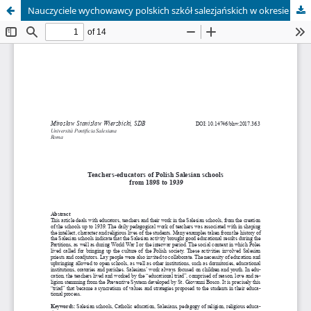
Nauczyciele wychowawcy polskich szkół salezjańskich w okresie od 1898 do 1939 roku