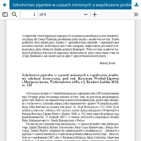
Szkolnictwo pijarskie w czasach minionych a współczesne problemy edukacji historycznej, pod red. Krystynu Wróbel-Lipowej i Mariusza Ausza, Wydawnictwo eSPe, t.1, Kraków-Lublin 2010, ss. 215