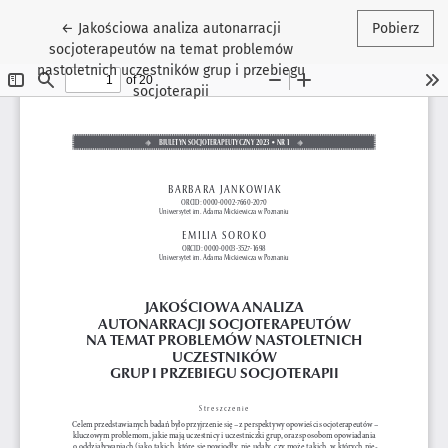
Wróć do szczegółów artykułu
←
Jakościowa analiza autonarracji
Pobierz
socjoterapeutów na temat problemów
nastoletnich uczestników grup i przebiegu
socjoterapii