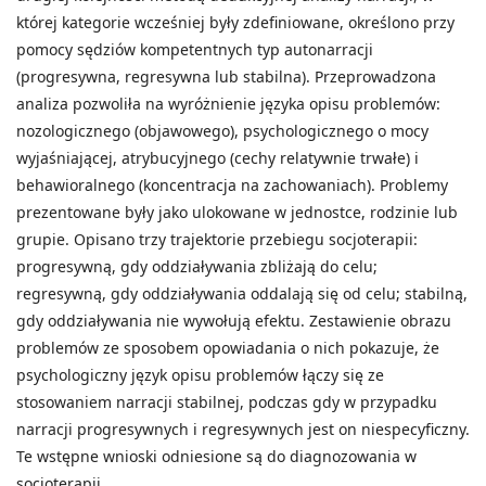
której kategorie wcześniej były zdefiniowane, określono przy
pomocy sędziów kompetentnych typ autonarracji
(progresywna, regresywna lub stabilna). Przeprowadzona
analiza pozwoliła na wyróżnienie języka opisu problemów:
nozologicznego (objawowego), psychologicznego o mocy
wyjaśniającej, atrybucyjnego (cechy relatywnie trwałe) i
behawioralnego (koncentracja na zachowaniach). Problemy
prezentowane były jako ulokowane w jednostce, rodzinie lub
grupie. Opisano trzy trajektorie przebiegu socjoterapii:
progresywną, gdy oddziaływania zbliżają do celu;
regresywną, gdy oddziaływania oddalają się od celu; stabilną,
gdy oddziaływania nie wywołują efektu. Zestawienie obrazu
problemów ze sposobem opowiadania o nich pokazuje, że
psychologiczny język opisu problemów łączy się ze
stosowaniem narracji stabilnej, podczas gdy w przypadku
narracji progresywnych i regresywnych jest on niespecyficzny.
Te wstępne wnioski odniesione są do diagnozowania w
socjoterapii.