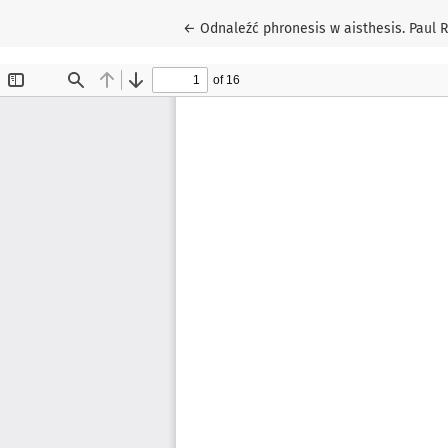
Return to Article Details
←
Odnaleźć phronesis w aisthesis. Paul 