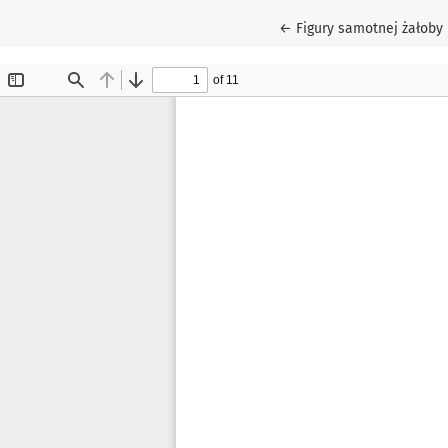
Return to Article Detail
←
Figury samotnej żałoby