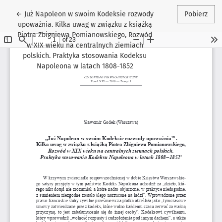
Wróć do szczegółów artykułu
←
Już Napoleon w swoim Kodeksie rozwody
Pobierz
upoważnia. Kilka uwag w związku z książką
Piotra Zbigniewa Pomianowskiego, Rozwód
w XIX wieku na centralnych ziemiach
polskich. Praktyka stosowania Kodeksu
Napoleona w latach 1808-1852