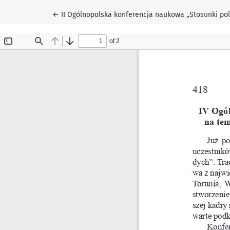
Wróć do szczegółów artykułu
←
II Ogólnopolska konferencja naukowa „Stosunki pols