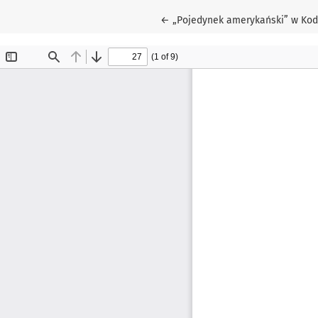
Wróć do szczegółów artykułu
←
„Pojedynek amerykański” w Ko