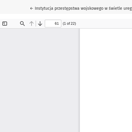
Wróć do szczegółów artykułu
←
Instytucja przestępstwa wojskowego w świetle ureg