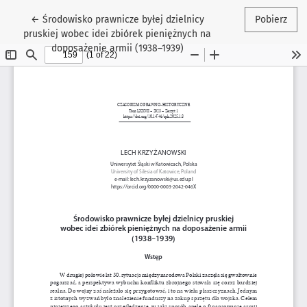
Wróć do szczegółów artykułu
←
Środowisko prawnicze byłej dzielnicy
Pobierz
pruskiej wobec idei zbiórek pieniężnych na
doposażenie armii (1938–1939)