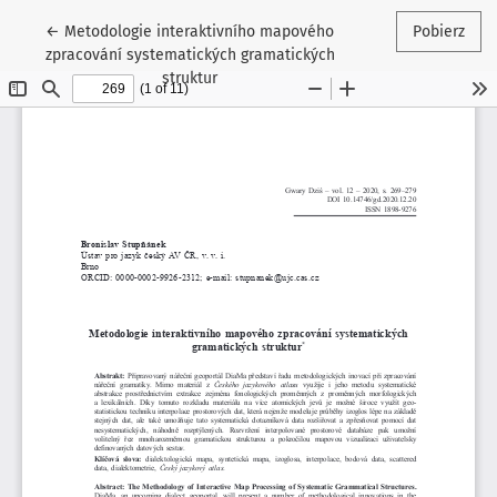
Wróć do szczegółów artykułu
←
Metodologie interaktivního mapového
Pobierz
zpracování systematických gramatických
struktur