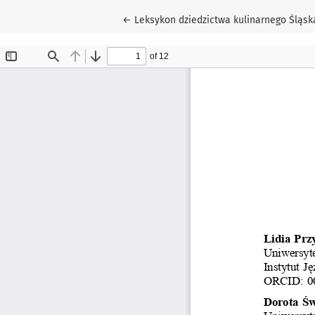
Wróć do szczegółów artykułu
←
Leksykon dziedzictwa kulinarnego Śląska