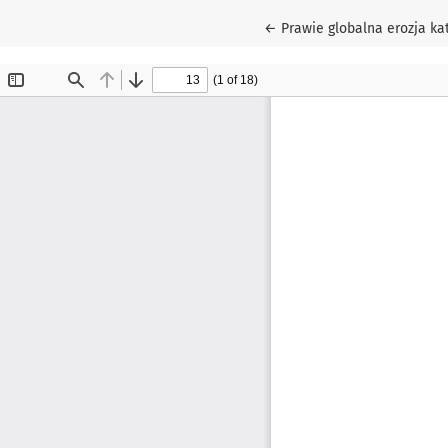
Wróć do szczegółów artyk
←
Prawie globalna erozja ka