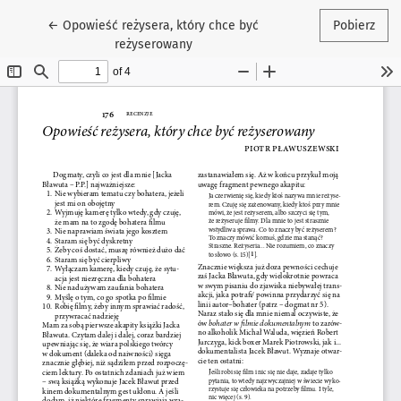
Wróć do szczegółów artykułu
←
Opowieść reżysera, który chce być
Pobierz
reżyserowany