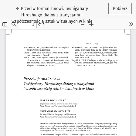
Wróć do szczegółów artykułu
←
Przeciw formalizmowi. Teshigahary
Pobierz
Hiroshiego dialog z tradycjami i
współczesnością sztuk wizualnych w kinie