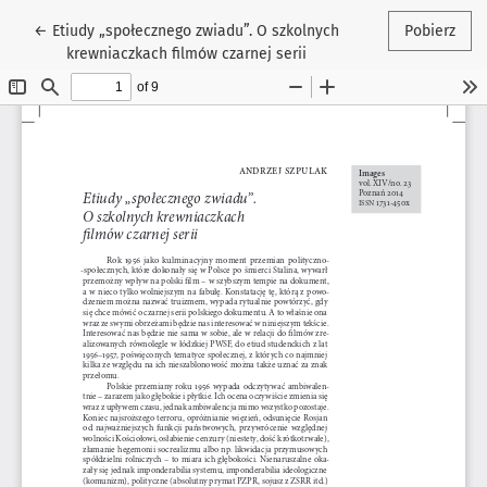
Wróć do szczegółów artykułu
←
Etiudy „społecznego zwiadu”. O szkolnych
Pobierz
krewniaczkach filmów czarnej serii