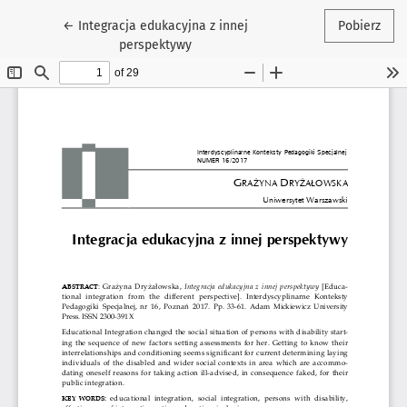
Wróć do szczegółów artykułu
←
Integracja edukacyjna z innej
Pobierz
perspektywy