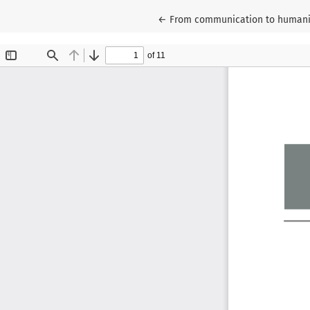
Wróć do szczegółów artykułu
←
From communication to humaniz