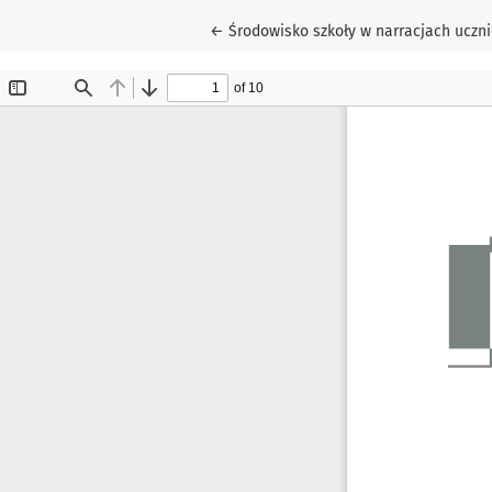
Wróć do szczegółów artykułu
←
Środowisko szkoły w narracjach uczn