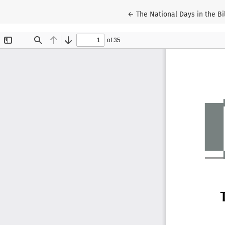
Wróć do szczegółów artykuł
←
The National Days in the Bi