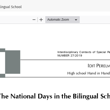
u
lingual School