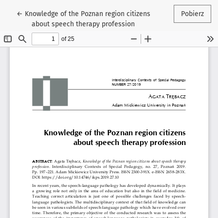
Wróć do szczegółów artykułu
←
Knowledge of the Poznan region citizens
Pobierz
about speech therapy profession