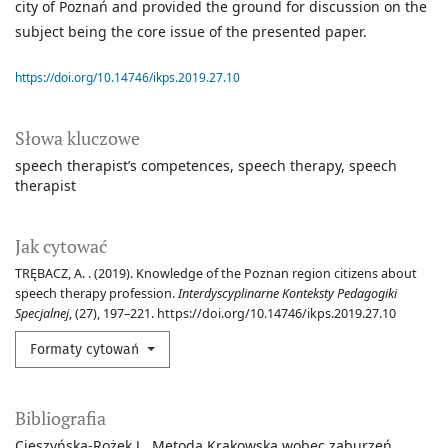
city of Poznań and provided the ground for discussion on the
subject being the core issue of the presented paper.
https://doi.org/10.14746/ikps.2019.27.10
Słowa kluczowe
speech therapist’s competences
speech therapy
speech
therapist
Jak cytować
TRĘBACZ, A. . (2019). Knowledge of the Poznan region citizens about
speech therapy profession.
Interdyscyplinarne Konteksty Pedagogiki
Specjalnej
, (27), 197–221. https://doi.org/10.14746/ikps.2019.27.10
Formaty cytowań
Bibliografia
Cieszyńska-Rożek J., Metoda Krakowska wobec zaburzeń