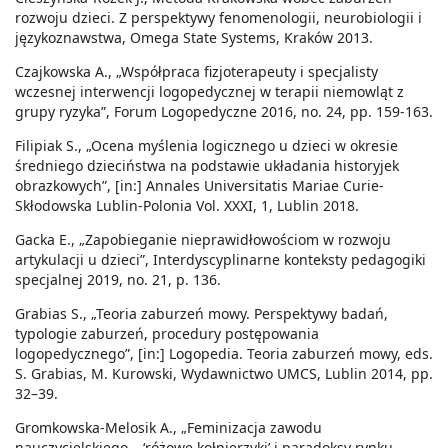
rozwoju dzieci. Z perspektywy fenomenologii, neurobiologii i
językoznawstwa, Omega State Systems, Kraków 2013.
Czajkowska A., „Współpraca fizjoterapeuty i specjalisty
wczesnej interwencji logopedycznej w terapii niemowląt z
grupy ryzyka”, Forum Logopedyczne 2016, no. 24, pp. 159-163.
Filipiak S., „Ocena myślenia logicznego u dzieci w okresie
średniego dzieciństwa na podstawie układania historyjek
obrazkowych”, [in:] Annales Universitatis Mariae Curie-
Skłodowska Lublin-Polonia Vol. XXXI, 1, Lublin 2018.
Gacka E., „Zapobieganie nieprawidłowościom w rozwoju
artykulacji u dzieci”, Interdyscyplinarne konteksty pedagogiki
specjalnej 2019, no. 21, p. 136.
Grabias S., „Teoria zaburzeń mowy. Perspektywy badań,
typologie zaburzeń, procedury postępowania
logopedycznego”, [in:] Logopedia. Teoria zaburzeń mowy, eds.
S. Grabias, M. Kurowski, Wydawnictwo UMCS, Lublin 2014, pp.
32–39.
Gromkowska-Melosik A., „Feminizacja zawodu
nauczycielskiego – ‘różowe kołnierzyki’ i paradoksy rynku