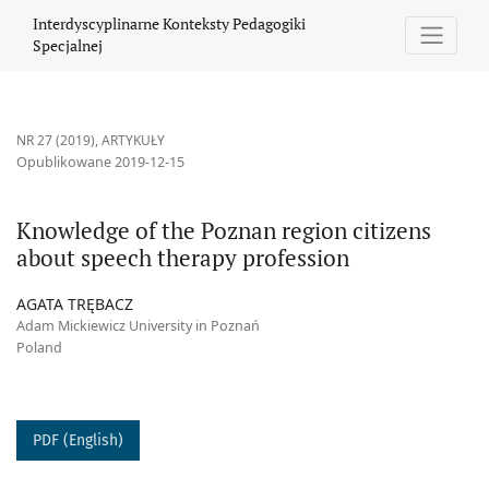
Knowledge of the Poznan region citizens about speech therapy 
Interdyscyplinarne Konteksty Pedagogiki
Specjalnej
NR 27 (2019)
,
ARTYKUŁY
Opublikowane 2019-12-15
Knowledge of the Poznan region citizens
about speech therapy profession
AGATA TRĘBACZ
Adam Mickiewicz University in Poznań
Poland
PDF (English)