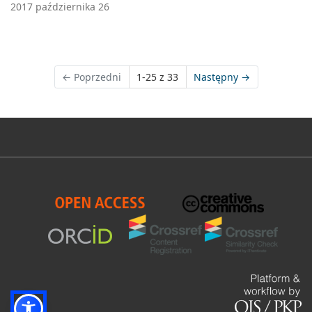
2017 października 26
←
Poprzedni
1-25 z 33
Następny
→